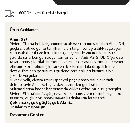
6000₺ üzeri ücretsiz kargo!
Ürün Açıklaması
Alani Set
Riviera Eterna koleksiyonunun sıcak yaz ruhunu yansıtan Alani Set,
güçlü silueti ve güneşten ilham alan tarçın tonuyla dikkat çekiyor.
Yumuşak dokulu ve likralı kumaşı sayesinde vücudu kusursuz
şekilde sararken gün boyu konfor sunar. AESTAS-STUDIO’ya özel
tasarlanmış çıkarılabilir metal aksesuar detayı tasarıma mücevher
etkisinde bir dokunuş katarken, bel kısmındaki drapeli kemer
detayı feminen görünümü güçlendirerek silueti kusursuz bir
şekilde vurgular.
Yüksek belli, ekstra uzun ispanyol paça pantolonu ve iddialı
dekoltesiyle Alani Set; yaz davetlerinden gün batımı
buluşmalarına kadar her ortamda dikkat çekici bir duruş sergiler.
Riviera Eterna’nın özgür, cesur ve zamansız enerjisini taşıyan bu
tasarım, güçlü görünmeyi seven kadınlar için hazırlandı.
Çok sıcak, çok güçlü, çok Alani…
Ürünlerimiz siparişin
Devamını Göster