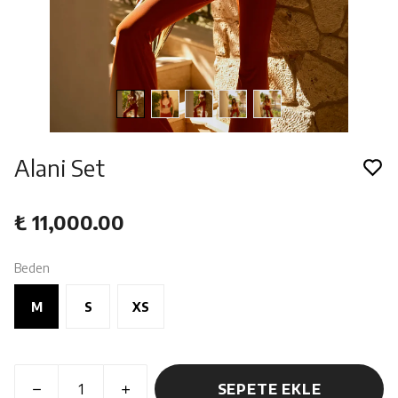
Alani Set
₺ 11,000.00
Beden
M
S
XS
SEPETE EKLE