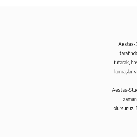
Aestas-S
tarafınd
tutarak, ha
kumaşlar ve
Aestas-Studi
zamand
olursunuz. 