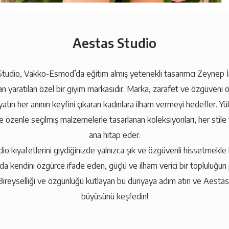
Aestas Studio
tudio, Vakko-Esmod’da eğitim almış yetenekli tasarımcı Zeynep 
an yaratılan özel bir giyim markasıdır. Marka, zarafet ve özgüveni 
yatın her anının keyfini çıkaran kadınlara ilham vermeyi hedefler. Yük
 özenle seçilmiş malzemelerle tasarlanan koleksiyonları, her stile
ana hitap eder.
o kıyafetlerini giydiğinizde yalnızca şık ve özgüvenli hissetmekle
a kendini özgürce ifade eden, güçlü ve ilham verici bir topluluğun 
Bireyselliği ve özgünlüğü kutlayan bu dünyaya adım atın ve Aesta
büyüsünü keşfedin!