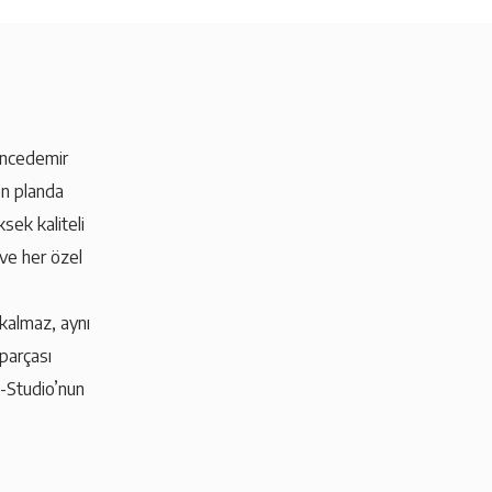
İncedemir
ön planda
sek kaliteli
 ve her özel
 kalmaz, aynı
parçası
s-Studio’nun