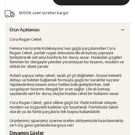
6000₺ üzeri ücretsiz kargo!
Ürün Açıklaması
Cora Rugan Ceket
Femina Horizonte Koleksiyonu’nun güçlü parçalarından Cora
Rugan Ceket, parlak rugan dokusunu likralı kumaş yapısıyla
birleştirerek net ama konforlu bir duruş sunar. Maskülen çizgileri
feminen bir dengeyle yeniden yorumlayan bu tasarım, modern ve
iddialı bir siluet yaratır.
Astarlı yapıya sahip ceket; siyah çıt çıt düğmeleri, boyun kemerli
detayı ve belden bağlamalı formuyla güçlü bir karakter kazanır.
Yapılandırılmış kesimi omuz hattını belirginleştirirken, beli
vurgulayan tasarımı dengeli bir oran sağlar. Likralı kumaşı
sayesinde sert bir duruş oluşturmadan rahat bir kullanım sunar.
Cora Rugan Ceket, gece stiline güçlü bir ifade katmak isteyen,
modern ve özgüvenli kadınlar için tasarlandı. Pantolonla takım
olarak ya da farklı parçalarla tek başına kullanılabilir.
Ürünlerimiz siparişiniz üzerine üretim atölyemizde hazırlanmakta
ve 1–3 iş günü içerisinde kargoya veri
Devamını Göster