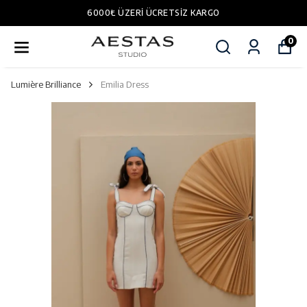
6000₺ ÜZERI ÜCRETSIZ KARGO
0
Lumière Brilliance
Emilia Dress