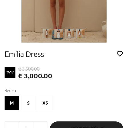
Emilia Dress
₺ 3,600.00
%
17
₺ 3,000.00
Beden
M
S
XS