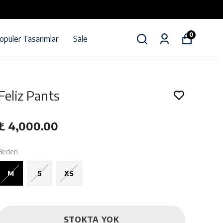
0
opüler Tasarımlar
Sale
Feliz Pants
₺ 4,000.00
Beden
M
S
XS
STOKTA YOK