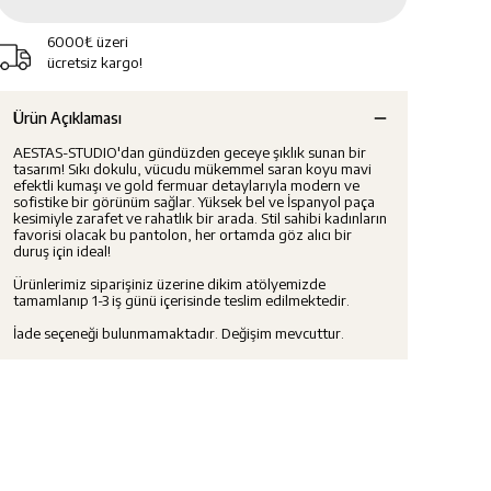
6000₺ üzeri
ücretsiz kargo!
Ürün Açıklaması
AESTAS-STUDIO'dan gündüzden geceye şıklık sunan bir
tasarım! Sıkı dokulu, vücudu mükemmel saran koyu mavi
efektli kumaşı ve gold fermuar detaylarıyla modern ve
sofistike bir görünüm sağlar. Yüksek bel ve İspanyol paça
kesimiyle zarafet ve rahatlık bir arada. Stil sahibi kadınların
favorisi olacak bu pantolon, her ortamda göz alıcı bir
duruş için ideal!
Ürünlerimiz siparişiniz üzerine dikim atölyemizde
tamamlanıp 1-3 iş günü içerisinde teslim edilmektedir.
İade seçeneği bulunmamaktadır. Değişim mevcuttur.