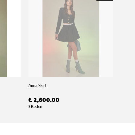
Aima Skirt
Aima T
₺ 2,600.00
₺ 2,
3 Beden
3 Beden