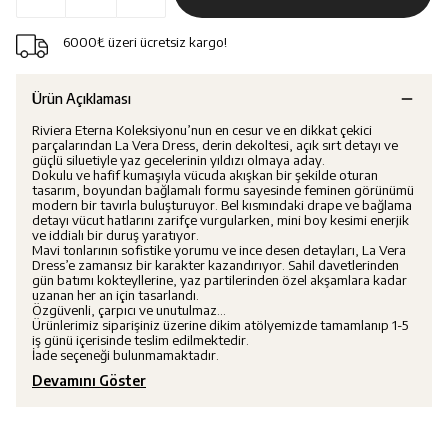
6000₺ üzeri ücretsiz kargo!
Ürün Açıklaması
Riviera Eterna Koleksiyonu’nun en cesur ve en dikkat çekici
parçalarından La Vera Dress, derin dekoltesi, açık sırt detayı ve
güçlü siluetiyle yaz gecelerinin yıldızı olmaya aday.
Dokulu ve hafif kumaşıyla vücuda akışkan bir şekilde oturan
tasarım, boyundan bağlamalı formu sayesinde feminen görünümü
modern bir tavırla buluşturuyor. Bel kısmındaki drape ve bağlama
detayı vücut hatlarını zarifçe vurgularken, mini boy kesimi enerjik
ve iddialı bir duruş yaratıyor.
Mavi tonlarının sofistike yorumu ve ince desen detayları, La Vera
Dress’e zamansız bir karakter kazandırıyor. Sahil davetlerinden
gün batımı kokteyllerine, yaz partilerinden özel akşamlara kadar
uzanan her an için tasarlandı.
Özgüvenli, çarpıcı ve unutulmaz…
Ürünlerimiz siparişiniz üzerine dikim atölyemizde tamamlanıp 1-5
iş günü içerisinde teslim edilmektedir.
İade seçeneği bulunmamaktadır.
Devamını Göster