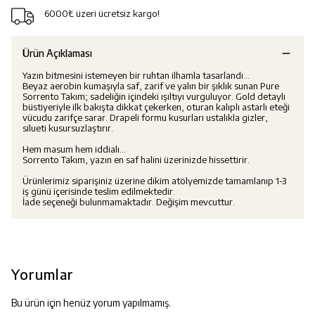
6000₺ üzeri ücretsiz kargo!
Ürün Açıklaması
Yazın bitmesini istemeyen bir ruhtan ilhamla tasarlandı…
Beyaz aerobin kumaşıyla saf, zarif ve yalın bir şıklık sunan Pure
Sorrento Takım; sadeliğin içindeki ışıltıyı vurguluyor. Gold detaylı
büstiyeriyle ilk bakışta dikkat çekerken, oturan kalıplı astarlı eteği
vücudu zarifçe sarar. Drapeli formu kusurları ustalıkla gizler,
silueti kusursuzlaştırır.
Hem masum hem iddialı…
Sorrento Takım, yazın en saf halini üzerinizde hissettirir.
Ürünlerimiz siparişiniz üzerine dikim atölyemizde tamamlanıp 1-3
iş günü içerisinde teslim edilmektedir.
İade seçeneği bulunmamaktadır. Değişim mevcuttur.
Yorumlar
Bu ürün için henüz yorum yapılmamış.