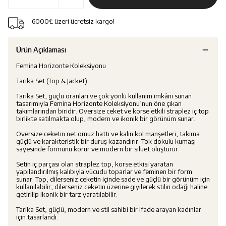
6000₺ üzeri ücretsiz kargo!
Ürün Açıklaması
Femina Horizonte Koleksiyonu
Tarika Set (Top & Jacket)
Tarika Set, güçlü oranları ve çok yönlü kullanım imkânı sunan
tasarımıyla Femina Horizonte Koleksiyonu’nun öne çıkan
takımlarından biridir. Oversize ceket ve korse etkili straplez iç top
birlikte satılmakta olup, modern ve ikonik bir görünüm sunar.
Oversize ceketin net omuz hattı ve kalın kol manşetleri, takıma
güçlü ve karakteristik bir duruş kazandırır. Tok dokulu kumaşı
sayesinde formunu korur ve modern bir siluet oluşturur.
Setin iç parçası olan straplez top, korse etkisi yaratan
yapılandırılmış kalıbıyla vücudu toparlar ve feminen bir form
sunar. Top, dilerseniz ceketin içinde sade ve güçlü bir görünüm için
kullanılabilir; dilerseniz ceketin üzerine giyilerek stilin odağı haline
getirilip ikonik bir tarz yaratılabilir.
Tarika Set, güçlü, modern ve stil sahibi bir ifade arayan kadınlar
için tasarlandı.