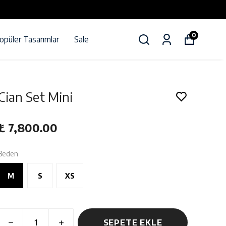
0
opüler Tasarımlar
Sale
Cian Set Mini
₺ 7,800.00
Beden
M
S
XS
SEPETE EKLE