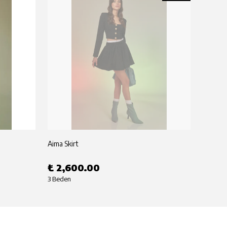
Aima Skirt
Aima T
₺ 2,600.00
₺ 2,
3 Beden
3 Beden