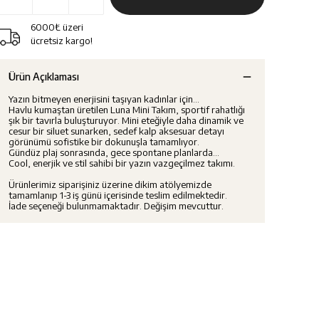
6000₺ üzeri
ücretsiz kargo!
Ürün Açıklaması
Yazın bitmeyen enerjisini taşıyan kadınlar için…
Havlu kumaştan üretilen Luna Mini Takım, sportif rahatlığı
şık bir tavırla buluşturuyor. Mini eteğiyle daha dinamik ve
cesur bir siluet sunarken, sedef kalp aksesuar detayı
görünümü sofistike bir dokunuşla tamamlıyor.
Gündüz plaj sonrasında, gece spontane planlarda…
Cool, enerjik ve stil sahibi bir yazın vazgeçilmez takımı.
Ürünlerimiz siparişiniz üzerine dikim atölyemizde
tamamlanıp 1-3 iş günü içerisinde teslim edilmektedir.
İade seçeneği bulunmamaktadır. Değişim mevcuttur.