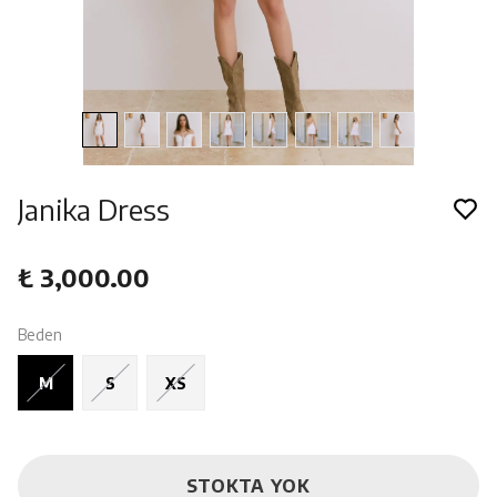
Janika Dress
₺ 3,000.00
Beden
M
S
XS
STOKTA YOK