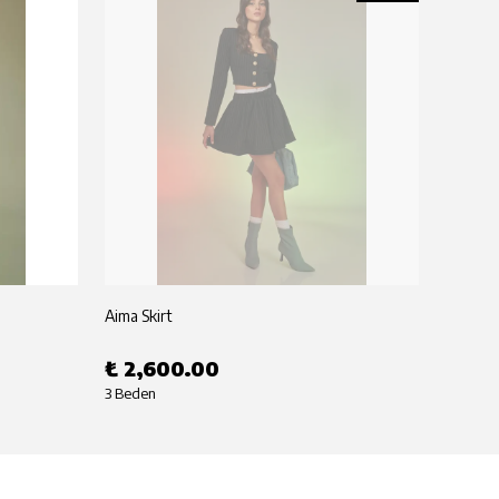
Aima Skirt
Aima T
₺ 2,600.00
₺ 2,
3 Beden
3 Beden