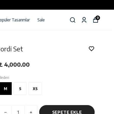
0
opüler Tasarımlar
Sale
Jordi Set
₺ 4,000.00
Beden
M
S
XS
SEPETE EKLE