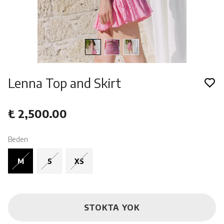
Lenna Top and Skirt
₺ 2,500.00
Beden
M
S
XS
STOKTA YOK