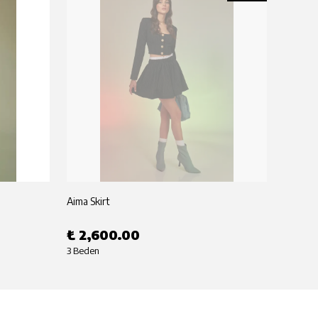
Aima Skirt
Aima T
₺ 2,600.00
₺ 2,
3 Beden
3 Beden