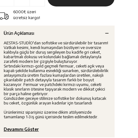
6000₺ üzeri
ücretsiz kargo!
Ürün Açıklaması
AESTAS-STUDİO'dan sofistike ve sürdürülebilir bir tasarım!
Vatkalı kesimi, kendi kumaşından büstiyeri ve oversize
kalıbıyla güçlü bir duruş sergileyen bu kadife gri ceket,
kabartmalı dokusu ve kolundaki bağlamalı detaylarıyla
zarafeti modern bir çizgiyle buluşturuyor.
Sırtındaki kırmızı-gold geçmeli fermuar, ceketi açık veya
kapalı şekilde kullanma esnekliği sunarken, sürdürülebilirlik
anlayışımızla üretim fazlası kumaşlardan üretilen, nakışlı
çıkarılabilir patch detayıyla tasarım farklı bir boyut
kazanıyor. Fermuar ve patchdeki kırmızı uyumu, ceketi
klasik sınırların ötesine taşıyarak modern ve dikkat çekici
bir parça haline getiriyor.
Gündüzden geceye stilinize sofistike bir dokunuş katacak
bu ceket, özgünlük arayan kadınlar için tasarlandı
Ürünlerimiz siparişiniz üzerine dikim atölyemizde
tamamlanıp 1-3 iş günü içerisinde teslim edilmektedir.
Devamını Göster