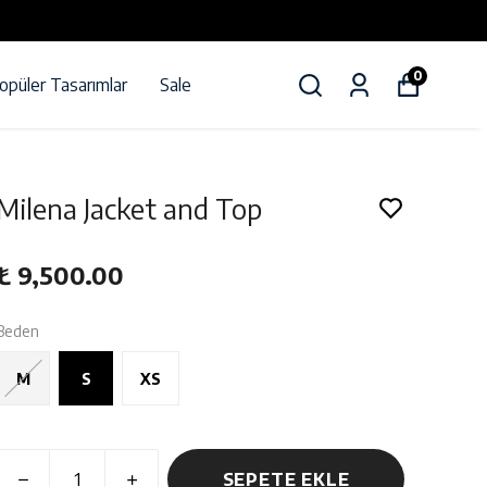
0
opüler Tasarımlar
Sale
Milena Jacket and Top
₺ 9,500.00
Beden
M
S
XS
SEPETE EKLE