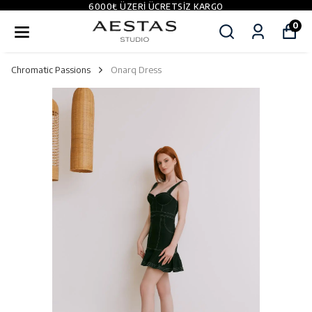
6000₺ ÜZERI ÜCRETSIZ KARGO
0
Chromatic Passions
Onarq Dress