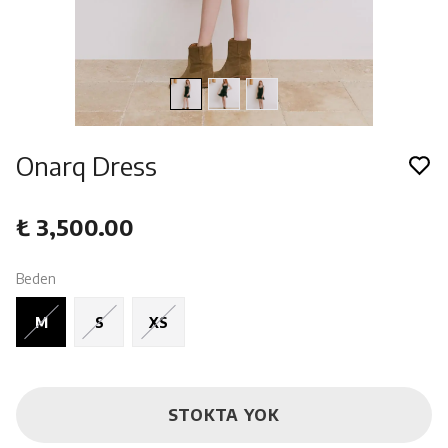
Onarq Dress
₺ 3,500.00
Beden
M
S
XS
STOKTA YOK