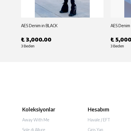
AES Denim in BLACK
AES Denim 
₺ 3,000.00
₺ 5,00
3 Beden
3 Beden
Koleksiyonlar
Hesabım
Away With Me
Havale / EFT
Sole di Allure
Giriş Yap