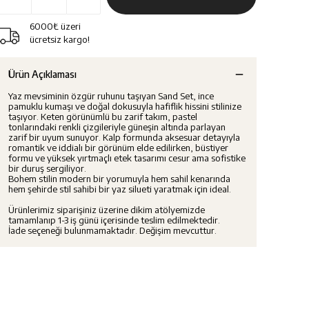
6000₺ üzeri
ücretsiz kargo!
Ürün Açıklaması
Yaz mevsiminin özgür ruhunu taşıyan Sand Set, ince
pamuklu kumaşı ve doğal dokusuyla hafiflik hissini stilinize
taşıyor. Keten görünümlü bu zarif takım, pastel
tonlarındaki renkli çizgileriyle güneşin altında parlayan
zarif bir uyum sunuyor. Kalp formunda aksesuar detayıyla
romantik ve iddialı bir görünüm elde edilirken, büstiyer
formu ve yüksek yırtmaçlı etek tasarımı cesur ama sofistike
bir duruş sergiliyor.
Bohem stilin modern bir yorumuyla hem sahil kenarında
hem şehirde stil sahibi bir yaz silueti yaratmak için ideal.
Ürünlerimiz siparişiniz üzerine dikim atölyemizde
tamamlanıp 1-3 iş günü içerisinde teslim edilmektedir.
İade seçeneği bulunmamaktadır. Değişim mevcuttur.