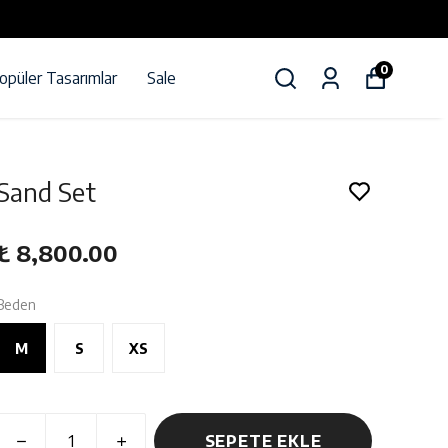
0
opüler Tasarımlar
Sale
Sand Set
₺ 8,800.00
Beden
M
S
XS
SEPETE EKLE