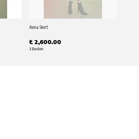
Aima Skirt
Aima T
₺ 2,600.00
₺ 2,
3 Beden
3 Beden