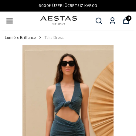
6000₺ ÜZERI ÜCRETSIZ KARGO
0
Lumière Brilliance
Talia Dress