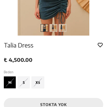
Talia Dress
₺ 4,500.00
Beden
M
S
XS
STOKTA YOK